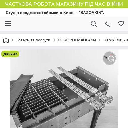
ЧАСТКОВА РОБОТА МАГАЗИНУ ПІД ЧАС ВІЙНИ
Студія предметної зйомки в Києві - "BAZOVKIN".
Товари та послуги
РОЗБІРНІ МАНГАЛИ
Набір "Дачни
Дачний