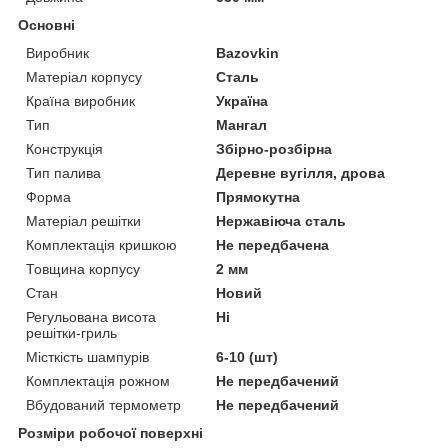
Основні
Виробник
Bazovkin
Матеріал корпусу
Сталь
Країна виробник
Україна
Тип
Мангал
Конструкція
Збірно-розбірна
Тип палива
Деревне вугілля, дрова
Форма
Прямокутна
Матеріал решітки
Нержавіюча сталь
Комплектація кришкою
Не передбачена
Товщина корпусу
2 мм
Стан
Новий
Регульована висота
Ні
решітки-гриль
Місткість шампурів
6-10 (шт)
Комплектація рожном
Не передбачений
Вбудований термометр
Не передбачений
Розміри робочої поверхні