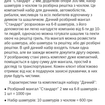
дачі "Стандарт" 2 мм, додаткові опори 300 мм, набір
шампурів з чохлом та розбірна решітка з чохлом. Це
компактний набір для дачників, автомобілістів,
рибалок, мисливців та всіх любителів відпочинку з
димком та шашличком. Дачний розбірний мангал
"Стандарт" розрахован на 6-8 шампурів, з його
допомогою ви легко нагодуєте компанію від 6-ти до 10-
ти людей, одночасно можна готувати шашлик та пекти
овочі на решітці гриль. На мангалі можна розмістити
або шампура, або шампура та решітку, або дві розбірні
решітки. В цей дачний набір входять тільки одна
решітка, але ви завжди можете докупити другу окремо.
У розібраному стані увесь комплект дуже компактний,
поміщається в одну сумку для мангала, простий в
догляді та транспортуванні. Кожен клієнт обов'язково
отримає від нас в подарунок захисні рукавички, в них
руки будуть чистими.
Характеристики та комплектація набору "Дачний":
● Розбірний мангал "Стандарт" 2 мм на 6-8 шампурів -
1 шт = 1000 грн
● Набір шампурів: 10 шампурів з чохлом = 600 грн