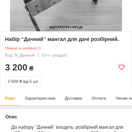
Набір "Дачний" мангал для дачі розбірний.
Немає в наявності
Код: N_Дачный
Опт і роздріб
3 200
₴
2 600 ₴
від 5 шт.
Опис
Характеристики
Доставка
Оплата
Умови п
Опис
До набору "Дачний" входить: розбірний мангал для