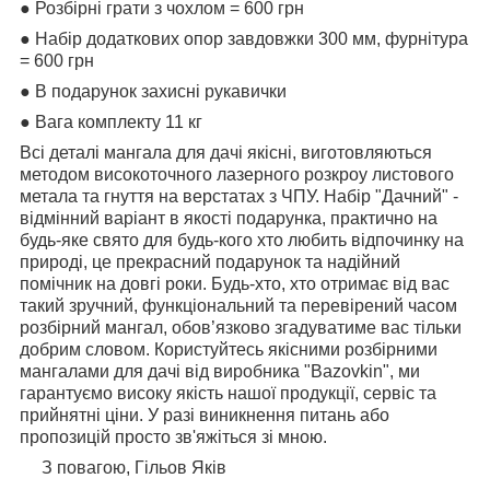
● Розбірні грати з чохлом = 600 грн
● Набір додаткових опор завдовжки 300 мм, фурнітура
= 600 грн
● В подарунок захисні рукавички
● Вага комплекту 11 кг
Всі деталі мангала для дачі якісні, виготовляються
методом високоточного лазерного розкроу листового
метала та гнуття на верстатах з ЧПУ. Набір "Дачний" -
відмінний варіант в якості подарунка, практично на
будь-яке свято для будь-кого хто любить відпочинку на
природі, це прекрасний подарунок та надійний
помічник на довгі роки. Будь-хто, хто отримає від вас
такий зручний, функціональний та перевірений часом
розбірний мангал, обов’язково згадуватиме вас тільки
добрим словом. Користуйтесь якісними розбірними
мангалами для дачі від виробника "Bazovkin", ми
гарантуємо високу якість нашої продукції, сервіс та
прийнятні ціни. У разі виникнення питань або
пропозицій просто зв'яжіться зі мною.
З повагою, Гільов Яків