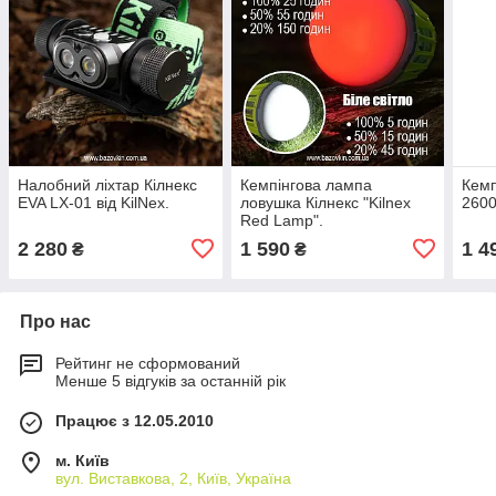
Налобний ліхтар Кілнекс
Кемпінгова лампа
Кемп
EVA LX-01 від KilNex.
ловушка Кілнекс "Kilnex
2600
Red Lamp".
2 280
1 590
1 4
₴
₴
Про нас
Рейтинг не сформований
Менше 5 відгуків за останній рік
Працює з 12.05.2010
м. Київ
вул. Виставкова, 2, Київ, Україна