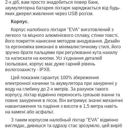
2-х діб, вам просто знадобиться повер банк,
акумуляторна батарея ліхтаря заряджається від будь-
яких джерел живлення через USB роз'єм.
Корпус.
Корпус налобного ліхтаря "EVA" виготовлений з
легкого та міцного алюмінієвого сплаву, стінки товсті,
його покриття нанесене методом анодування. Дизайн
та ергономіка виконані в мінімалистичному стилі, його
зручно брати пальцями при регулюванні кута нахилу
та натискати на кнопки. Усі з'єднання деталей
ізольовані, корпус має дуже гарний рівень
вологозахисту - IPX8.
Цей показник гарантує 100% збереження
електронної начинки та акумулятора при зануренні у
воду на глибину до 2-х метрів. За рахунок такого
корпусу, ліхтар відмінно переносить грязьові ванни та
повне занурення в пісок. Він витримує значні механічні
навантаження та падіння з висоти в 1,5 метра навіть
на камені або асфальт.
З таким корпусом налобный ліхтар "EVA" відмінно
виглядає, дивишся та одразу стає зрозуміло, цей виріб