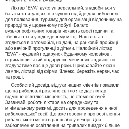
Ліхтар "EVA" дуже універсальний, знадобиться у
багатьох ситуаціях, він чудово підійде для риболовлі,
для полювання, туризму, для організації відпочинку на
природі та у щоденному побуті. Багато
вузькопрофільних товарів чекають своєї години та
зберігаються у відведеному місці. Наш ліхтар
згодиться в автомобілі, на дачі, на ранковій пробіжці
або вечірній прогулянці з дітьми. Налобний ліхтар
"EVA" - чудовий подарунок будь-якому чоловікові,
отримавши такий подарунок іменинник з вдячністю
згадуватиме вас ще довгі роки. Придбавайте якісні
лампи, ліхтарі від фірми Кілнекс, бережіть нерви, час
та гроші.
Особистий досвід, відгуки наших клієнтів показали,
що на риболовлі розсіяне світло яке дає ліхтар,
відмінно освітлює місцевість, не стомлює очей.
Зазвичай, роботи ліхтаря на середньому та
мінімальному режимі, досить для проведення нічної
риболовецької сесії. Що вже говорити про освітлення
рибальського місця в ранці або у вечорі. Для
забезпечення освітлення на тривалих виїздах більше