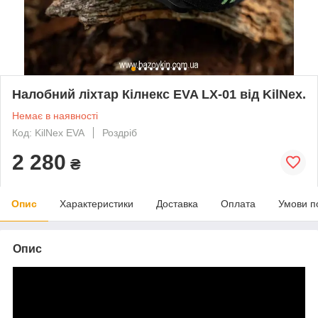
Налобний ліхтар Кілнекс EVA LX-01 від KilNex.
Немає в наявності
Код: KilNex EVA
Роздріб
2 280
₴
Опис
Характеристики
Доставка
Оплата
Умови п
Опис