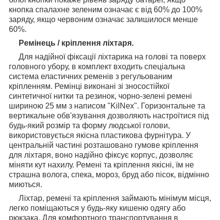
кнопка спалахне зеленим означає є від 60% до 100%
заряду, якщо червоним означає залишилося менше
60%.
Ремінець / кріплення ліхтаря.
Для надійної фіксації ліхтарика на голові та поверх
головного убору, в комплект входить спеціальна
система еластичних ременів з регульованим
кріпленням. Ремінці виконані зі зносостійкої
синтетичної нитки та резинок, чорно-зелені ремені
шириною 25 мм з написом "KilNex". Горизонтальне та
вертикальне обв'язування дозволяють настроїтися під
будь-який розмір та форму людської голови,
використовується якісна пластикова фурнітура. У
центральній частині розташовано гумове кріплення
для ліхтаря, воно надійно фіксує корпус, дозволяє
міняти кут нахилу. Ремені та кріплення якісні, їм не
страшна волога, спека, мороз, бруд або пісок, відмінно
миються.
Ліхтар, ремені та кріплення займають мінімум місця,
легко поміщаються у будь-яку кишеню одягу або
рюкзака. Для комфортного транспортування в