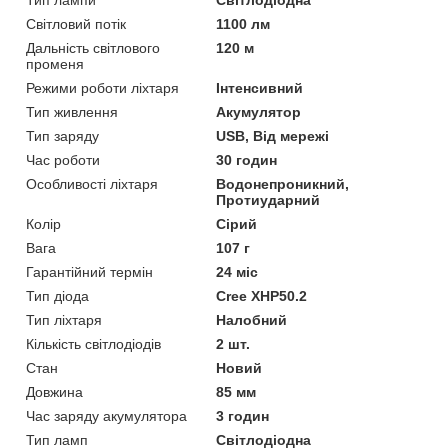
Світловий потік
1100 лм
Дальність світлового
120 м
променя
Режими роботи ліхтаря
Інтенсивний
Тип живлення
Акумулятор
Тип заряду
USB, Від мережі
Час роботи
30 годин
Особливості ліхтаря
Водонепроникний,
Протиударний
Колір
Сірий
Вага
107 г
Гарантійний термін
24 міс
Тип діода
Cree XHP50.2
Тип ліхтаря
Налобний
Кількість світлодіодів
2 шт.
Стан
Новий
Довжина
85 мм
Час заряду акумулятора
3 годин
Тип ламп
Світлодіодна