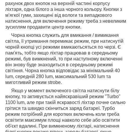
рахунок двох кнопок на верхній частині корпусу
ліхтаря, одна білого а інша чорного кольору. Кнопки з
м'ягкої гуми, захищені від вологи та випадкового
натиснення, для включення режиму треба з невеликим
зусиллям продавити центр кнопки.
Чорна кнопка служить для вмикання / вимикання
світла, її утримання перемикає режим, при натиснутій
чорній кнопці усі режими вмикаютьсяться по черзі. Є
пам'ять, тобто якщо ліхтар працював в середньому
режимі, був вимкнений, то при наступному включенні
він знову буде знаходиться в середньому режимі
світіння. Чорна кнопка відповідає за мінімальний 40
lum, середній 280 lum, максимальний 530 lum та
миготливий режим strobe.
Якщо у момент включеного світла натиснути білу
кнопку, то активується найяскравіший режим "Turbo"
1100 lum, але при такій яскравості ліхтар почне сильно
грітися та швидко скінчиться заряд батареї. Турбо
режим потрібний для коротких включень коли треба
освітити максимум площі навколо себе або освітити
об'єкт вдалині. При вимкненому ліхтарі, натиснення
білої кнопки покаже рівень заряду батареї, якщо