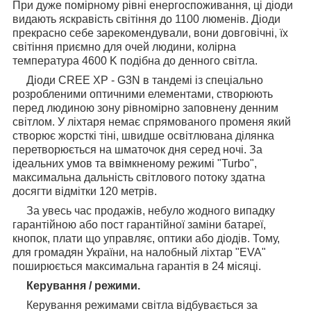
При дуже помірному рівні енергоспоживання, ці діоди
видають яскравість світіння до 1100 люменів. Діоди
прекрасно себе зарекомендували, вони довговічні, їх
світіння приємно для очей людини, колірна
температура 4600 K подібна до денного світла.
Діоди CREE XP - G3N в тандемі із спеціально
розробленими оптичними елементами, створюють
перед людиною зону рівномірно заповнену денним
світлом. У ліхтаря немає спрямованого променя який
створює жорсткі тіні, швидше освітлювана ділянка
перетворюється на шматочок дня серед ночі. За
ідеальних умов та ввімкненому режимі "Turbo",
максимальна дальність світлового потоку здатна
досягти відмітки 120 метрів.
За увесь час продажів, небуло жодного випадку
гарантійною або пост гарантійної заміни батареї,
кнопок, плати що управляє, оптики або діодів. Тому,
для громадян України, на налобный ліхтар "EVA"
поширюється максимальна гарантія в 24 місяці.
Керування / режими.
Керування режимами світла відбувається за