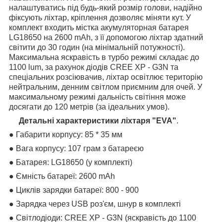
налаштуватись під будь-який розмір голови, надійно
фіксують ліхтар, кріплення дозволяє міняти кут. У
комплект входить містка акумуляторная батарея
LG18650 на 2600 mAh, з її допомогою ліхтар здатний
світити до 30 годин (на мінімальній потужності).
Максимальна яскравість в турбо режимі складає до
1100 lum, за рахунок діодів CREE XP - G3N та
спеціальних розсіювачив, ліхтар освітлює територію
нейтральним, денним світлом приємним для очей. У
максимальному режимі дальність світіння може
досягати до 120 метрів (за ідеальних умов).
Детальні характеристики ліхтаря "EVA"
.
● Габарити корпусу: 85 * 35 мм
● Вага корпусу: 107 грам з батареєю
● Батарея: LG18650 (у комплекті)
● Ємність батареї: 2600 mAh
● Циклів зарядки батареї: 800 - 900
● Зарядка через USB роз'єм, шнур в комплекті
● Світлодіоди: CREE XP - G3N (яскравість до 1100