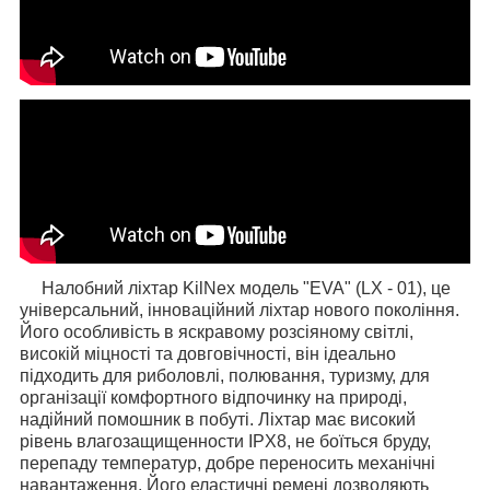
Налобний ліхтар KilNex модель "EVA" (LX - 01), це
універсальний, інноваційний ліхтар нового покоління.
Його особливість в яскравому розсіяному світлі,
високій міцності та довговічності, він ідеально
підходить для риболовлі, полювання, туризму, для
організації комфортного відпочинку на природі,
надійний помошник в побуті. Ліхтар має високий
рівень влагозащищенности IPX8, не боїться бруду,
перепаду температур, добре переносить механічні
навантаження. Його еластичні ремені дозволяють