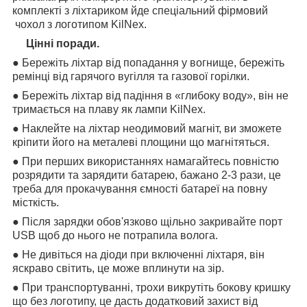
комплекті з ліхтариком йде спеціальний фірмовий
чохол з логотипом KilNex.
Цінні поради.
● Бережіть ліхтар від попадання у вогнище, бережіть
ремінці від гарячого вугілля та газової горілки.
● Бережіть ліхтар від падіння в «глибоку воду», він не
тримається на плаву як лампи KilNex.
● Наклейте на ліхтар неодимовий магніт, ви зможете
кріпити його на металеві площини що магнітяться.
● При перших використаннях намагайтесь повністю
розрядити та зарядити батарею, бажано 2-3 рази, це
треба для прокачування ємності батареї на повну
місткість.
● Після зарядки обов'язково щільно закривайте порт
USB щоб до нього не потрапила волога.
● Не дивіться на діоди при включенні ліхтаря, він
яскраво світить, це може вплинути на зір.
● При транспортуванні, трохи викрутіть бокову кришку
що без логотипу, це дасть додатковий захист від