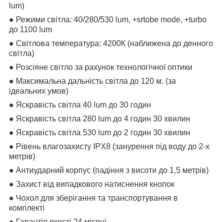
lum)
● Режими світла: 40/280/530 lum, +srtobe mode, +turbo
до 1100 lum
● Світлова температура: 4200К (наближена до денного
світла)
● Розсіяне світло за рахунок технологічної оптики
● Максимальна дальність світла до 120 м. (за
ідеальних умов)
● Яскравість світла 40 lum до 30 годин
● Яскравість світла 280 lum до 4 годин 30 хвилин
● Яскравість світла 530 lum до 2 годин 30 хвилин
● Рівень влагозахисту IPX8 (занурення під воду до 2-х
метрів)
● Антиударний корпус (падіння з висоти до 1,5 метрів)
● Захист від випадкового натиснення кнопок
● Чохол для зберігання та транспортування в
комплекті
● Гарантія якості 24 місяці