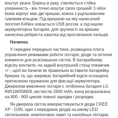
коштує уваги. Береш в руку, з'являється стійка
упевненість - він точно коштує своїх грошей! З обох
боків корпус має дві кришки, кожна з ущільнюючим
гумовим кільцем. Під кришкою на яку нанесений
логотип KilNex ховається USB роз'єм, а під іншою
акумуляторна батарея, для зручності на кришки
нанесена ребриста накатка від прослизання пальців.
Начинка.
У середині передньої частини, розміщена плата
управління режимами роботи ліхтаря, діоди та оптичні
елементи для розсіювання світла. В батарейному
відсіку контакти, на задній внутрішній стінці покажчик
+/ -, щоб ви бачили як правильно вставити батарейку.
Кришка та, що закриває батарейний відсік оснащена
притискною пружиною для фіксації акумулятора.
Джерелом живлення ліхтаря є літійіонна батарея LG
INR18650M26, місткістю 2600 mAh, вона розрахована
на 800 - 900 циклів повної зарядки / розрядки.
Як джерела світла використовуються діоди CREE
XP - G3N, одні з передових діодів на ринку LED
світильників, кемпінгових ламп та налобных ліхтарів.