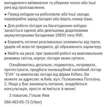
випадкового ввімкнення та убереже чохол або їнші
речі від проплавлення.
● Перед виїздом на риболовлю або їнші заходи,
перевіряйте заряд батареї або беріть повер банк.
● Для роботи ліхтаря на багатоденних виїздах
запасіться однією або декількома додатковими
акумуляторними батареями 18650 типу INR.
● Бережіть оптичні розсіювальні эллементы від тертя,
ударів об жорсткі предмети, дії образивного характеру.
● Майте на увазі, при тривалій роботі на максимальних
режимах світла, корпус ліхтаря може грітися.
Ознайомитись детально, подивитись, потримати,
протестувати, придбати інноваційний налобний ліхтар
"EVA" та кемпінгові ліхтарі від фірми KilNex, Ви
можете за адресою: м.Київ, вул. Полковника Потєхіна,
2. Якщо у Вас виникнуть питання, знадобиться
консультація, просто зв'яжіться зі мною!
З повагою, Гільов Яків
066-483-65-73 (Viber)