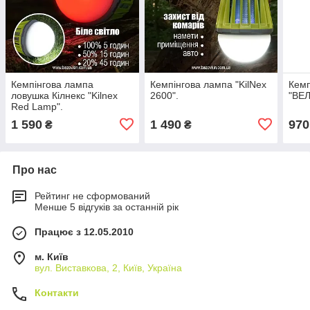
Кемпінгова лампа
Кемпінгова лампа "KilNex
Кемп
ловушка Кілнекс "Kilnex
2600".
"ВЕЛ
Red Lamp".
1 590
1 490
970
₴
₴
Про нас
Рейтинг не сформований
Менше 5 відгуків за останній рік
Працює з 12.05.2010
м. Київ
вул. Виставкова, 2, Київ, Україна
Контакти