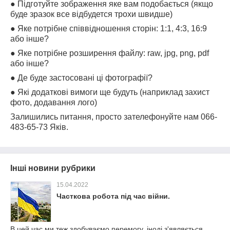
● Підготуйте зображення яке вам подобається (якщо
буде зразок все відбудется трохи швидше)
● Яке потрібне співвідношення сторін: 1:1, 4:3, 16:9
або інше?
● Я
ке потрібне розширення файлу: raw, jpg, png, pdf
або інше?
● Де буде застосовані ці фотографії?
● Які додаткові вимоги ще будуть (наприклад захист
фото, додавання лого)
Залишились питання, просто зателефонуйте нам 066-
483-65-73 Яків.
Інші новини рубрики
15.04.2022
Часткова робота під час війни.
В цей час ми теж здобуваємо перемогу, іноді з'являється