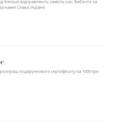
ді близькі відправляють замість нас. Вибачте за
а нами! Слава Україні!
И".
 розіграш подарункового сертифікату на 1000 грн.