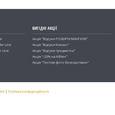
ВИГІДНІ АКЦІЇ
ne
Акція "Відгуки РОЗБІРНІ МАНГАЛИ"
er Line
Акція "Відгуки Кілнекс"
 Line
Акція "Відгуки предметка"
Акція "-20% на KilNex"
Акція "Тестові фото безкоштовно"
ент
|
Політика конфіденційності