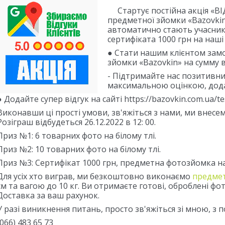
Стартує постійна акція «ВІД
предметної зйомки «Bazovkin»
автоматично стають учасник
сертифіката 1000 грн на наші
●
Стати нашим клієнтом замо
зйомки «Bazovkin» на сумму в
- Підтримайте нас позитивним
максимальною оцінкою, дода
●
Додайте супер відгук на сайті https://bazovkin.com.ua/te
Виконавши ці прості умови, зв'яжіться з нами, ми внесем
Розіграш відбудеться 26.12.2022 в 12: 00.
Приз №1: 6 товарних фото на білому тлі.
Приз №2: 10 товарних фото на білому тлі.
Приз №3: Сертифікат 1000 грн, предметна фотозйомка на 
Для усіх хто виграв, ми безкоштовно виконаємо
предмет
см та вагою до 10 кг. Ви отримаєте готові, оброблені фот
Доставка за ваш рахунок.
У разі виникнення питань, просто зв'яжіться зі мною, з п
(066) 483 65 73