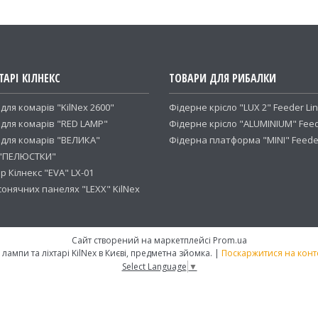
ТАРІ КІЛНЕКС
ТОВАРИ ДЛЯ РИБАЛКИ
для комарів "KilNex 2600"
Фідерне крісло "LUX 2" Feeder Li
 для комарів "RED LAMP"
Фідерне крісло "ALUMINIUM" Feed
 для комарів "ВЕЛИКА"
Фідерна платформа "MINI" Feeder
р "ПЕЛЮСТКИ"
р Кілнекс "EVA" LX-01
онячних панелях "LEXX" KilNex
Сайт створений на маркетплейсі
Prom.ua
"BAZOVKIN" - розбірні мангали, лампи та ліхтарі KilNex в Києві, предметна зйомка. |
Поскаржитися на конт
Select Language
▼