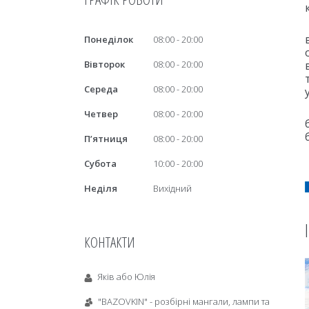
Понеділок
08:00
20:00
Вівторок
08:00
20:00
Середа
08:00
20:00
Четвер
08:00
20:00
Пʼятниця
08:00
20:00
Субота
10:00
20:00
Неділя
Вихідний
КОНТАКТИ
Яків або Юлія
"BAZOVKIN" - розбірні мангали, лампи та