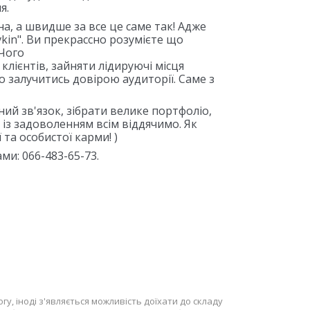
я.
, а швидше за все це саме так! Адже
kin". Ви прекрассно розумієте що
 Чого
 клієнтів, зайняти лідируючі місця
о залучитись довірою аудиторії. Саме з
й зв'язок, зібрати велике портфоліо,
 із задоволенням всім віддячимо. Як
та особистої карми! )
ми: 066-483-65-73.
у, іноді з'являється можливість доїхати до складу