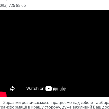
(093) 726 85 66
Зараз ми розвиваємось, працюємо над собою та збира
трансформації в кращу сторону, дуже важливий Ваш досв