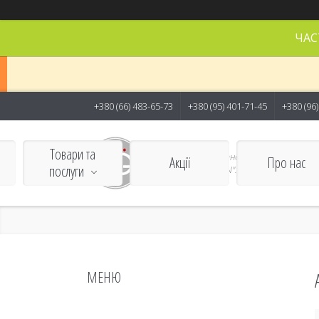
ЧАС
+380 (66) 483-65-73
+380 (95) 401-71-45
+380 (96
Товари та
Студія предметної зйомки в
Акції
Про нас
послуги
Києві - "BAZOVKIN".