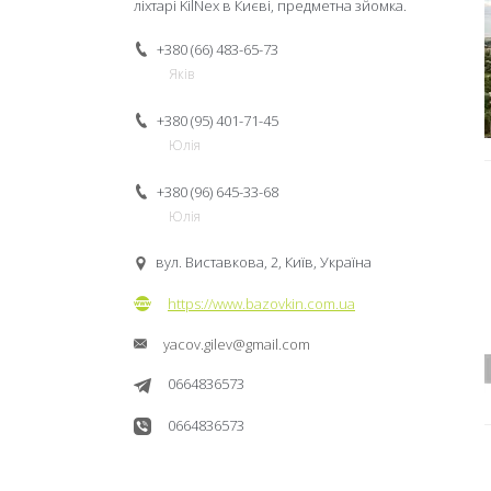
ліхтарі KilNex в Києві, предметна зйомка.
+380 (66) 483-65-73
Яків
+380 (95) 401-71-45
Юлія
+380 (96) 645-33-68
Юлія
вул. Виставкова, 2, Київ, Україна
https://www.bazovkin.com.ua
yacov.gilev@gmail.com
0664836573
0664836573