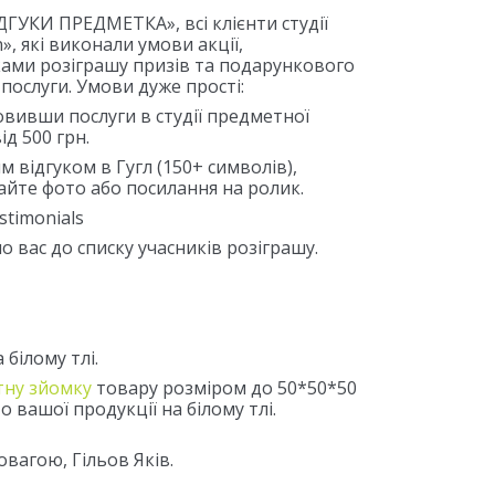
ГУКИ ПРЕДМЕТКА», всі клієнти студії
, які виконали умови акції,
ами розіграшу призів та подарункового
 послуги. Умови дуже прості:
вивши послуги в студії предметної
ід 500 грн.
 відгуком в Гугл (150+ символів),
йте фото або посилання на ролик.
stimonials
о вас до списку учасників розіграшу.
білому тлі.
ну зйомку
товару розміром до 50*50*50
о вашої продукції на білому тлі.
овагою, Гільов Яків.