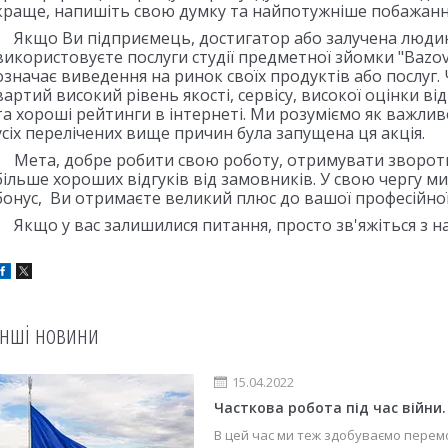
краще, напишіть свою думку та найпотужніше побажанн
Якщо Ви підприємець, достигатор або залучена людина
використовуєте послуги студії предметної зйомки "Bazov
означає виведення на ринок своїх продуктів або послуг.
вартий високий рівень якості, сервісу, високої оцінки від
та хороші рейтинги в інтернеті. Ми розуміємо як важлив
усіх перелічених вище причин була запущена ця акція.
Мета, добре робити свою роботу, отримувати зворотни
більше хороших відгуків від замовників. У свою чергу ми
бонус, Ви отримаєте великий плюс до вашої професійної 
Якщо у вас залишилися питання, просто зв'яжіться з на
Інші новини
15.04.2022
Часткова робота під час війни.
В цей час ми теж здобуваємо перемог